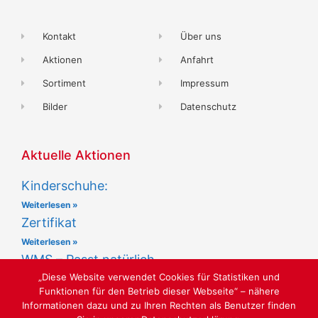
Kontakt
Über uns
Aktionen
Anfahrt
Sortiment
Impressum
Bilder
Datenschutz
Aktuelle Aktionen
Kinderschuhe:
Weiterlesen »
Zertifikat
Weiterlesen »
WMS – Passt natürlich
„Diese Website verwendet Cookies für Statistiken und
Weiterlesen »
Funktionen für den Betrieb dieser Webseite“ – nähere
Informationen dazu und zu Ihren Rechten als Benutzer finden