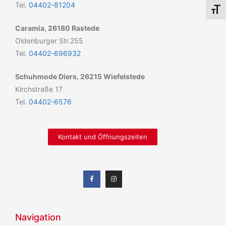
Tel.
04402-81204
Schri
Caramia, 26180 Rastede
Oldenburger Str.255
Tel.
04402-696932
Schuhmode Diers, 26215 Wiefelstede
Kirchstraße 17
Tel.
04402-6576
Kontakt und Öffnungszeiten
Navigation