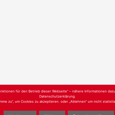
nktionen für den Betrieb dieser Webseite“ – nähere Informationen dazu
Datenschutzerklärung.
timme zu“, um Cookies zu akzeptieren. oder „Ablehnen“ um nicht statist
WEBGESTALTUNG
WWW.SA