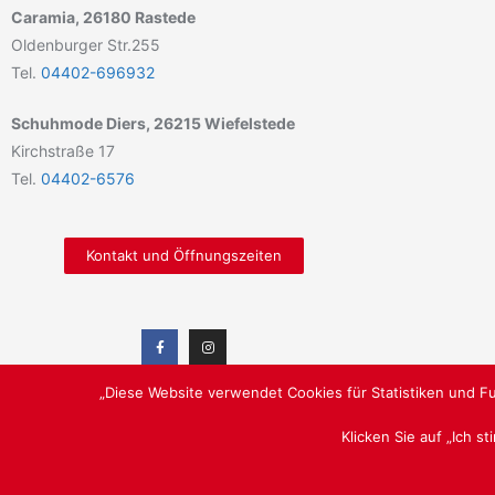
Caramia, 26180 Rastede
Oldenburger Str.255
Tel.
04402-696932
Schuhmode Diers, 26215 Wiefelstede
Kirchstraße 17
Tel.
04402-6576
Kontakt und Öffnungszeiten
„Diese Website verwendet Cookies für Statistiken und Fu
Klicken Sie auf „Ich s
SCHUHE & ORTHOPÄDIE, LUST AUF SCHÖNE SCHUHE