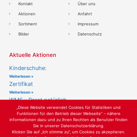
Kontakt
Über uns
Aktionen
Anfahrt
Sortiment
Impressum
Bilder
Datenschutz
Aktuelle Aktionen
Kinderschuhe:
Weiterlesen »
Zertifikat
Weiterlesen »
WMS – Passt natürlich
„Diese Website verwendet Cookies für Statistiken und
Weiterlesen »
Funktionen für den Betrieb dieser Webseite“ – nähere
Informationen dazu und zu Ihren Rechten als Benutzer finden
Sie in unserer Datenschutzerklärung.
Klicken Sie auf „Ich stimme zu“, um Cookies zu akzeptieren.