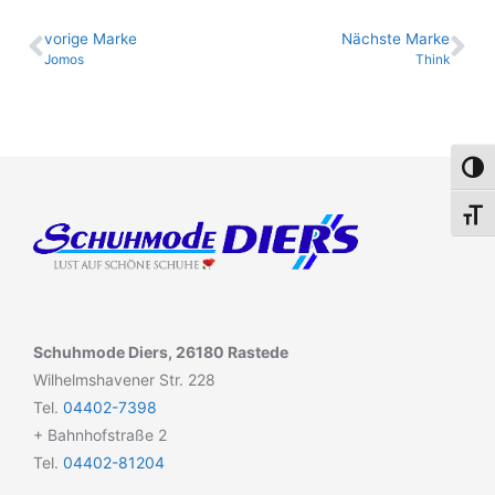
vo­ri­ge Marke
Nächste Marke
Jomos
Think
Umsch
Schri
Schuhmode Diers, 26180 Rastede
Wilhelmshavener Str. 228
Tel.
04402-7398
+ Bahnhofstraße 2
Tel.
04402-81204