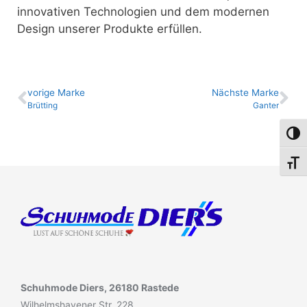
innovativen Technologien und dem modernen
Design unserer Produkte erfüllen.
vo­ri­ge Marke
Nächste Marke
Brütting
Ganter
Umsch
Schri
Schuhmode Diers, 26180 Rastede
Wilhelmshavener Str. 228